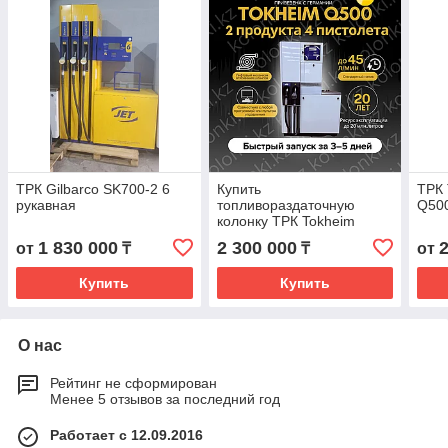
ТРК Gilbarco SK700-2 6
Купить
ТРК
рукавная
топливораздаточную
Q500
колонку ТРК Tokheim
Quantium 510 в
1 830 000
2 300 000
от
₸
₸
от
Казахстане | Цена,
установка, доставка
Купить
Купить
О нас
Рейтинг не сформирован
Менее 5 отзывов за последний год
Работает с 12.09.2016