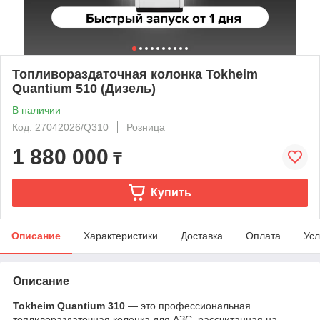
Топливораздаточная колонка Tokheim
Quantium 510 (Дизель)
В наличии
Код: 27042026/Q310
Розница
1 880 000
₸
Купить
Описание
Характеристики
Доставка
Оплата
Усл
Описание
Tokheim Quantium 310
— это профессиональная
топливораздаточная колонка для АЗС, рассчитанная на