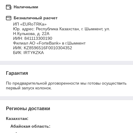
Наличными
Безналичный расчет
ИП «EURoTRKa»

Юр. адрес: Республика Казахстан, г. Шымкент, ул. 
Н.Кулькова, д. 22A

ИИН: 841113300190

Филиал АО «ForteBank» в г.Шымкент

ИИК: KZ8596516F0010304352

БИК: IRTYKZKA
Гарантия
По предварительной договоренности мы готовы осуществить 
первый запуск колонок.
Регионы доставки
Казахстан
:
Абайская область
: