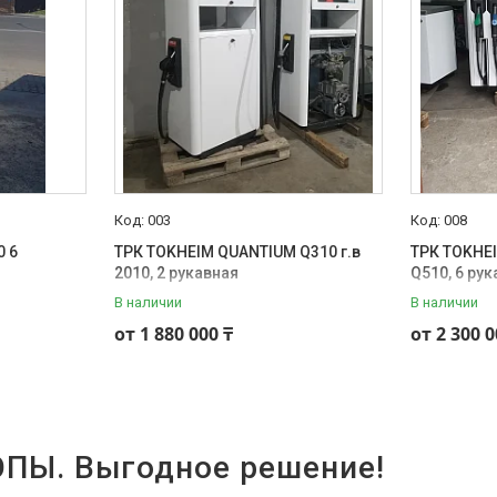
003
008
0 6
ТРК TOKHEIM QUANTIUM Q310 г.в
ТРК TOKHE
2010, 2 рукавная
Q510, 6 ру
В наличии
В наличии
от 1 880 000 ₸
от 2 300 0
ПЫ. Выгодное решение!