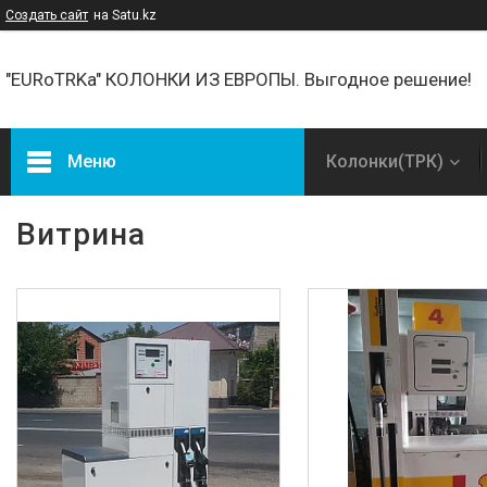
Создать сайт
на Satu.kz
"EURoTRKa" КОЛОНКИ ИЗ ЕВРОПЫ. Выгодное решение!
Меню
Колонки(ТРК)
Товары и услуги
Витрина
О нас
Отзывы
Условия оплаты и доставки