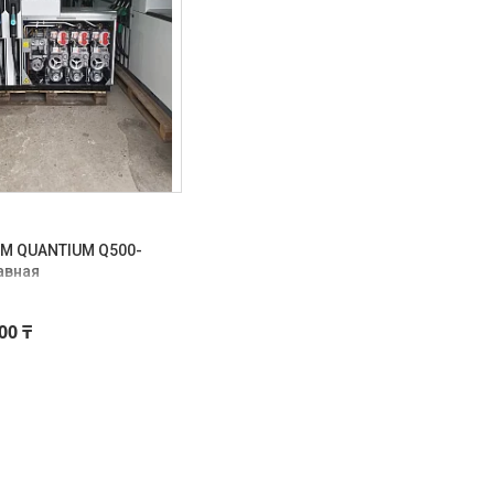
IM QUANTIUM Q500-
кавная
00 ₸