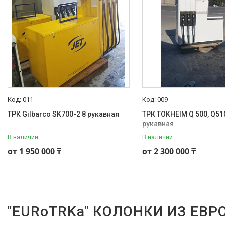
011
009
ТРК Gilbarco SK700-2 8 рукавная
ТРК TOKHEIM Q 500, Q51
рукавная
В наличии
В наличии
от 1 950 000 ₸
от 2 300 000 ₸
"EURoTRKa" КОЛОНКИ ИЗ ЕВРО